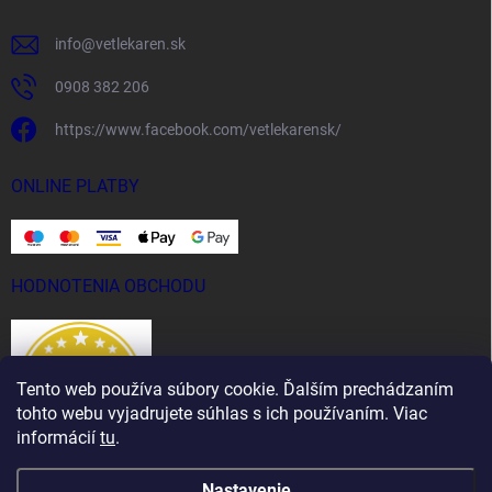
info
@
vetlekaren.sk
0908 382 206
https://www.facebook.com/vetlekarensk/
ONLINE PLATBY
HODNOTENIA OBCHODU
Tento web používa súbory cookie. Ďalším prechádzaním
tohto webu vyjadrujete súhlas s ich používaním. Viac
informácií
tu
.
Nastavenie