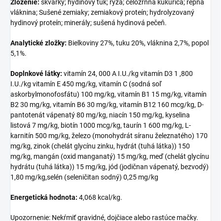
Zloženie:
škvarky; hydinový tuk; ryža; celozrnná kukurica; repná
vláknina; Sušené zemiaky; zemiakový proteín; hydrolyzovaný
hydinový proteín; minerály; sušená hydinová pečeň.
Analytické zložky:
Bielkoviny 27%, tuku 20%, vláknina 2,7%, popol
5,1%.
Doplnkové látky:
vitamín 24, 000 A I.U./kg vitamín D3 1 ,800
I.U./kg vitamín E 450 mg/kg, vitamín C (sodná soľ
askorbylmonofosfátu) 100 mg/kg, vitamín B1 15 mg/kg, vitamín
B2 30 mg/kg, vitamín B6 30 mg/kg, vitamín B12 160 mcg/kg, D-
pantotenát vápenatý 80 mg/kg, niacín 150 mg/kg, kyselina
listová 7 mg/kg, biotín 1000 mcg/kg, taurín 1 600 mg/kg, L-
karnitín 500 mg/kg, železo (monohydrát síranu železnatého) 170
mg/kg, zinok (chelát glycínu zinku, hydrát (tuhá látka)) 150
mg/kg, mangán (oxid manganatý) 15 mg/kg, meď (chelát glycínu
hydrátu (tuhá látka)) 15 mg/kg, jód (jodičnan vápenatý, bezvodý)
1,80 mg/kg,selén (seleničitan sodný) 0,25 mg/kg
Energetická hodnota:
4,068 kcal/kg.
Upozornenie: Nekŕmiť gravidné, dojčiace alebo rastúce mačky.