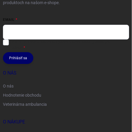
produktoch na našom e-shope.
EMAIL
Vložením e-mailu súhlasíte s
podmienkami ochrany osobných
údajov
Prihlásiť sa
O NÁS
O nás
Hodnotenie obchodu
Veterinárna ambulancia
O NÁKUPE