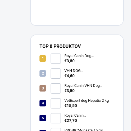
TOP 8 PRODUKTOV
Royal Canin Dog
Gastrointestinal Konz. 400g
€3,80
VHN DOG
GASTROINTESTINAL HIGH
€4,60
FIBRE LOAF konzerva 410 g
Royal Canin VHN Dog
Gastrointestinal Treats
€3,50
1x230g
VetExpert dog Hepatic 2 kg
€15,50
Royal Canin
MOTHER&BABYCAT 2KG
€27,70
(Pediatric Weaning)
PROBICAN pasta 15 ml