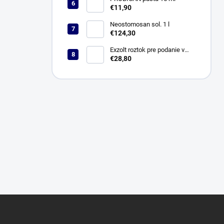
€11,90
Neostomosan sol. 1 l
€124,30
Exzolt roztok pre podanie v
pitnej vode pre kurčatá, 4 ml
€28,80
Z
á
p