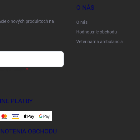
O NÁS
ácie o nových produktoch na
O nás
Hodnotenie obchodu
Veterinárna ambulancia
sobných údajov
INE PLATBY
NOTENIA OBCHODU