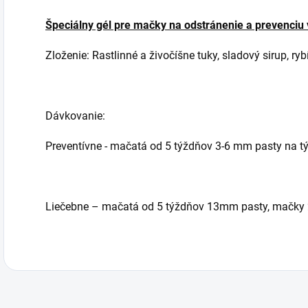
Špeciálny gél pre mačky na odstránenie a prevenciu 
Zloženie: Rastlinné a živočíšne tuky, sladový sirup, rybí
Dávkovanie:
Preventívne - mačatá od 5 týždňov 3-6 mm pasty na 
Liečebne – mačatá od 5 týždňov 13mm pasty, mačky 