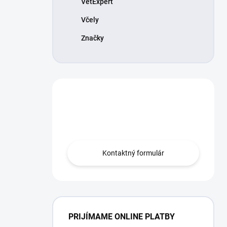
VetExpert
Včely
Značky
Máte otázku?
Obráťte sa na nás.
Kontaktný formulár
PRIJÍMAME ONLINE PLATBY