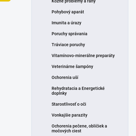
Kožné problémy a rany
e
l
Pohybový aparát
Imunita a úrazy
Poruchy správania
Tráviace poruchy
Vitamínovo-minerálne preparáty
Veterinárne šampóny
Ochorenia uší
Rehydratacia a Energetické
doplnky
Starostlivosť o oči
Vonkajšie parazity
Ochorenia pečene, obličiek a
močových ciest