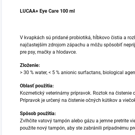
LUCAA+ Eye Care 100 ml
V kvapkách sú pridané probiotiká, hĺbkovo čistia a roz
najčastejším zdrojom zápachu a môžu spôsobiť nepríj
pre psy, mačky a hlodavce.
Zloženie:
> 30 % water, < 5 % anionic surfactans, biological ag
Oblasť použitia:
Kozmetický veterinárny prípravok. Roztok na čistenie 
Prípravok je určený na čistenie očných kútikov a viečo
Spôsob použitia:
Zvlhčite vatový tampón alebo gázu a jemne pretrite vi
použite nový tampón, aby ste zabránili prípadnému pre