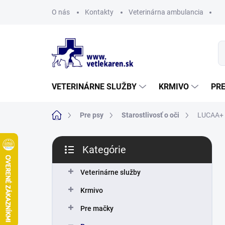
Prejsť
O nás
Kontakty
Veterinárna ambulancia
na
obsah
VETERINÁRNE SLUŽBY
KRMIVO
PR
Domov
Pre psy
Starostlivosť o oči
LUCAA+ 
B
Kategórie
o
Preskočiť
č
kategórie
n
Veterinárne služby
ý
Krmivo
p
a
Pre mačky
n