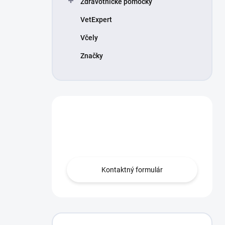
Zdravotnícke pomôcky
VetExpert
Včely
Značky
Máte otázku?
Obráťte sa na nás.
Kontaktný formulár