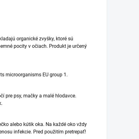
kladajú organické zvyšky, ktoré sú
emné pocity v očiach. Produkt je určený
ents microorganisms EU group 1.
očí pre psy, mačky a malé hlodavce.
k.
ečko alebo kútik oka. Na každé oko vždy
nosu infekcie. Pred použitím pretrepať!