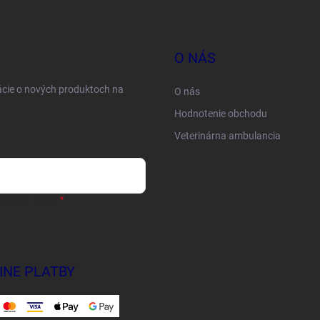
O NÁS
ácie o nových produktoch na
O nás
Hodnotenie obchodu
Veterinárna ambulancia
sobných údajov
INE PLATBY