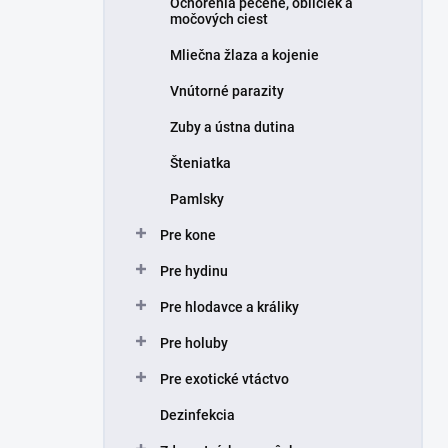
Ochorenia pečene, obličiek a
močových ciest
Mliečna žlaza a kojenie
Vnútorné parazity
Zuby a ústna dutina
Šteniatka
Pamlsky
Pre kone
Pre hydinu
Pre hlodavce a králiky
Pre holuby
Pre exotické vtáctvo
Dezinfekcia