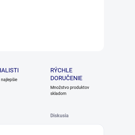
iotický prípravok na čistenie okolia očí.
ILNÉ INFORMÁCIE
OPÝTAŤ SA
ALISTI
RÝCHLE
DORUČENIE
najlepšie
Množstvo produktov
skladom
Diskusia