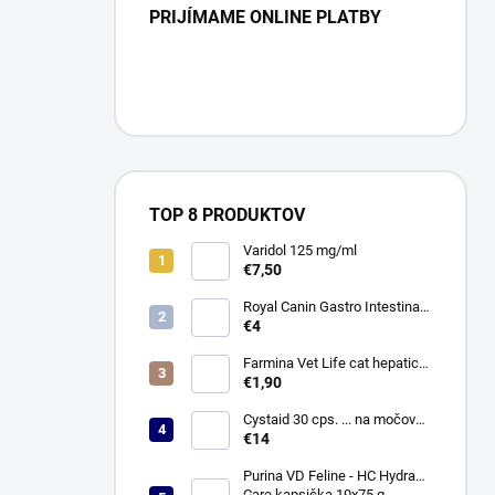
PRIJÍMAME ONLINE PLATBY
TOP 8 PRODUKTOV
Varidol 125 mg/ml
€7,50
Royal Canin Gastro Intestinal
Low Fat Konz. 410g
€4
Farmina Vet Life cat hepatic
konzerva 85 g
€1,90
Cystaid 30 cps. ... na močové
cesty
€14
Purina VD Feline - HC Hydra
Care kapsička 10x75 g