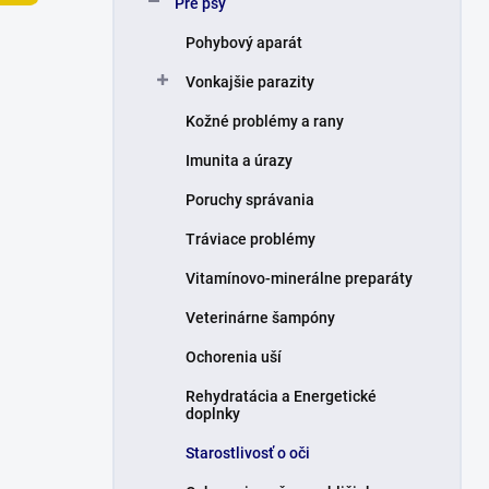
Pre psy
e
l
Pohybový aparát
Vonkajšie parazity
Kožné problémy a rany
Imunita a úrazy
Poruchy správania
Tráviace problémy
Vitamínovo-minerálne preparáty
Veterinárne šampóny
Ochorenia uší
Rehydratácia a Energetické
doplnky
Starostlivosť o oči