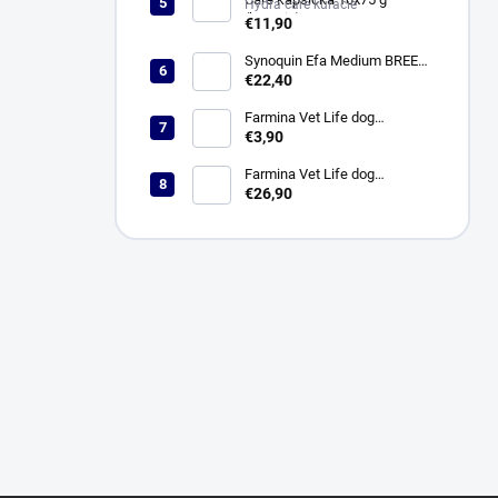
Hydra care kuracie
(kuracie)
€11,90
Synoquin Efa Medium BREED
(od 10 do 25 kg) tbl. 30 x 1,5 g
€22,40
Farmina Vet Life dog
Hypoallergenic fish & potato
€3,90
konzerva 300 g
Farmina Vet Life dog
Hypoallergenic fish & potato 2
€26,90
kg