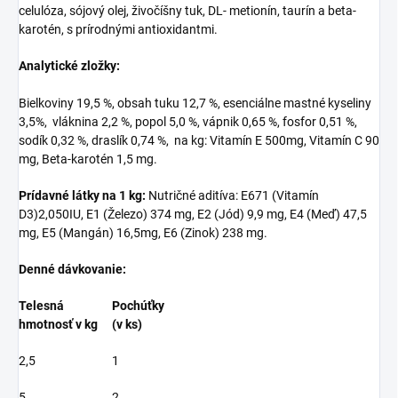
celulóza, sójový olej, živočíšny tuk, DL- metionín, taurín a beta-
karotén, s prírodnými antioxidantmi.
Analytické zložky:
Bielkoviny 19,5 %, obsah tuku 12,7 %, esenciálne mastné kyseliny
3,5%, vláknina 2,2 %, popol 5,0 %, vápnik 0,65 %, fosfor 0,51 %,
sodík 0,32 %, draslík 0,74 %, na kg: Vitamín E 500mg, Vitamín C 90
mg, Beta-karotén 1,5 mg.
Prídavné látky na 1 kg:
Nutričné aditíva: E671 (Vitamín
D3)2,050IU, E1 (Železo) 374 mg, E2 (Jód) 9,9 mg, E4 (Meď) 47,5
mg, E5 (Mangán) 16,5mg, E6 (Zinok) 238 mg.
Denné dávkovanie:
Telesná
Pochúťky
hmotnosť v kg
(v ks)
2,5
1
5
2