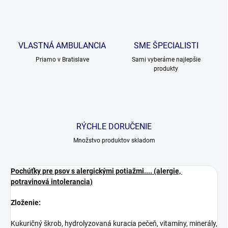
VLASTNÁ AMBULANCIA
SME ŠPECIALISTI
Priamo v Bratislave
Sami vyberáme najlepšie
produkty
RÝCHLE DORUČENIE
Množstvo produktov skladom
Pochúťky pre psov s alergickými potiažmi.... (alergie,
potravinová intolerancia)
Zloženie:
Kukuričný škrob, hydrolyzovaná kuracia pečeň, vitamíny, minerály,