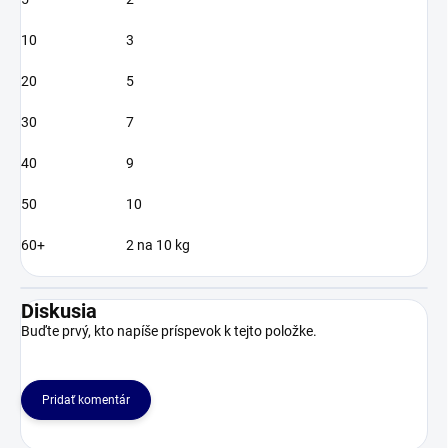
10
3
20
5
30
7
40
9
50
10
60+
2 na 10 kg
Diskusia
Buďte prvý, kto napíše príspevok k tejto položke.
Pridať komentár