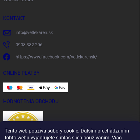
KONTAKT
info
@
vetlekaren.sk
0908 382 206
https://www.facebook.com/vetlekarensk/
ONLINE PLATBY
HODNOTENIA OBCHODU
Tento web používa súbory cookie. Ďalším prechádzaním
tohto webu vyjadrujete súhlas s ich používaním. Viac