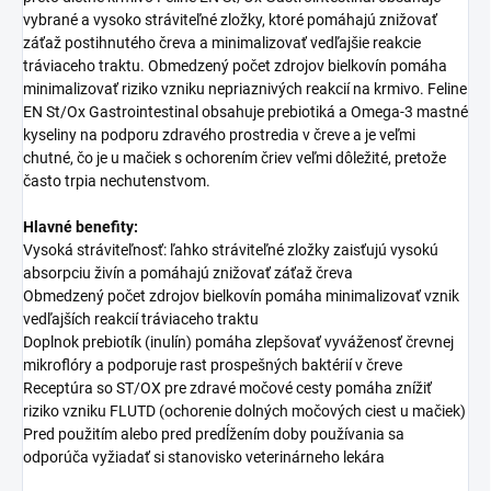
vybrané a vysoko stráviteľné zložky, ktoré pomáhajú znižovať
záťaž postihnutého čreva a minimalizovať vedľajšie reakcie
tráviaceho traktu. Obmedzený počet zdrojov bielkovín pomáha
minimalizovať riziko vzniku nepriaznivých reakcií na krmivo. Feline
EN St/Ox Gastrointestinal obsahuje prebiotiká a Omega-3 mastné
kyseliny na podporu zdravého prostredia v čreve a je veľmi
chutné, čo je u mačiek s ochorením čriev veľmi dôležité, pretože
často trpia nechutenstvom.
Hlavné benefity:
Vysoká stráviteľnosť: ľahko stráviteľné zložky zaisťujú vysokú
absorpciu živín a pomáhajú znižovať záťaž čreva
Obmedzený počet zdrojov bielkovín pomáha minimalizovať vznik
vedľajších reakcií tráviaceho traktu
Doplnok prebiotík (inulín) pomáha zlepšovať vyváženosť črevnej
mikroflóry a podporuje rast prospešných baktérií v čreve
Receptúra so ST/OX pre zdravé močové cesty pomáha znížiť
riziko vzniku FLUTD (ochorenie dolných močových ciest u mačiek)
Pred použitím alebo pred predĺžením doby používania sa
odporúča vyžiadať si stanovisko veterinárneho lekára