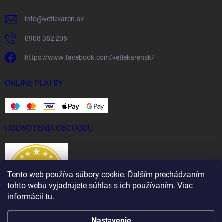
info
@
vetlekaren.sk
0908 382 206
https://www.facebook.com/vetlekarensk/
ONLINE PLATBY
HODNOTENIA OBCHODU
Tento web používa súbory cookie. Ďalším prechádzaním
tohto webu vyjadrujete súhlas s ich používaním. Viac
informácií
tu
.
Nastavenie