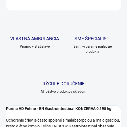
OPÝTAŤ SA
VLASTNÁ AMBULANCIA
SME ŠPECIALISTI
Priamo v Bratislave
Sami vyberáme najlepšie
produkty
RÝCHLE DORUČENIE
Množstvo produktov skladom
Purina VD Feline - EN Gastrointestinal KONZERVA 0,195 kg
Ochorenie čriev je často spojené s malabsorpciou a maldigesciou,
preto diétne krmivo Feline EN St/Ox Gastrointestinal obsahuje