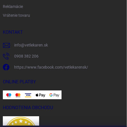
Reklamácie
Vrátenie tovaru
KONTAKT
info
@
vetlekaren.sk
0908 382 206
https://www.facebook.com/vetlekarensk/
ONLINE PLATBY
HODNOTENIA OBCHODU