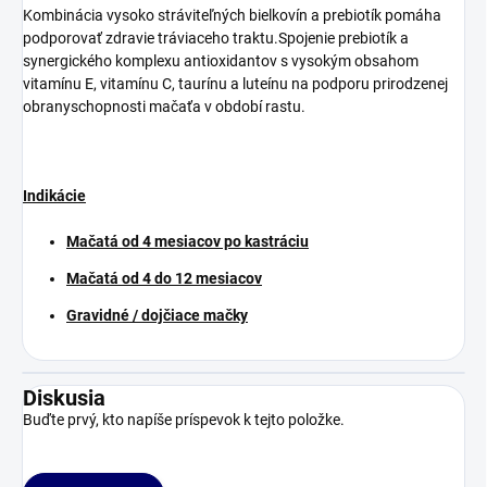
Kombinácia vysoko stráviteľných bielkovín a prebiotík pomáha
podporovať zdravie tráviaceho traktu.Spojenie prebiotík a
synergického komplexu antioxidantov s vysokým obsahom
vitamínu E, vitamínu C, taurínu a luteínu na podporu prirodzenej
obranyschopnosti mačaťa v období rastu.
Indikácie
Mačatá od 4 mesiacov po kastráciu
Mačatá od 4 do 12 mesiacov
Gravidné / dojčiace mačky
Diskusia
Buďte prvý, kto napíše príspevok k tejto položke.