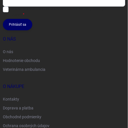
Vložením e-mailu súhlasíte s
podmienkami ochrany osobných
údajov
Prihlásiť sa
O NÁS
O nás
Hodnotenie obchodu
Veterinárna ambulancia
O NÁKUPE
Kontakty
Doprava a platba
Obchodné podmienky
Ochrana osobných údajov