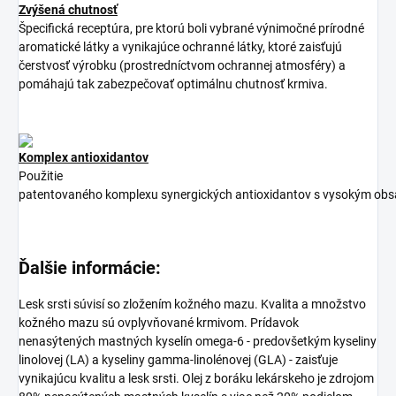
Zvýšená chutnosť
Špecifická receptúra, pre ktorú boli vybrané výnimočné prírodné
aromatické látky a vynikajúce ochranné látky, ktoré zaisťujú
čerstvosť výrobku (prostredníctvom ochrannej atmosféry) a
pomáhajú tak zabezpečovať optimálnu chutnosť krmiva.
Komplex antioxidantov
Použitie
patentovaného
komplexu
synergických
antioxidantov
s
vysokým
ob
Ďalšie informácie:
Lesk srsti súvisí so zložením kožného mazu. Kvalita a množstvo
kožného mazu sú ovplyvňované krmivom. Prídavok
nenasýtených mastných kyselín omega-6 - predovšetkým kyseliny
linolovej (LA) a kyseliny gamma-linolénovej (GLA) - zaisťuje
vynikajúcu kvalitu a lesk srsti. Olej z boráku lekárskeho je zdrojom