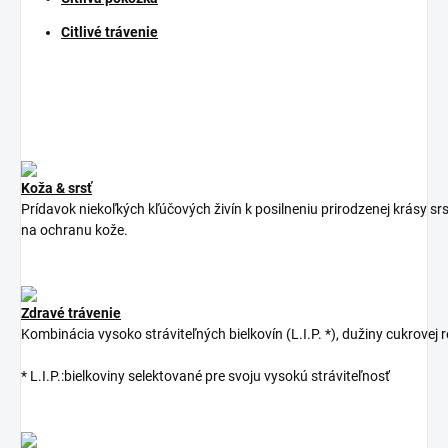
Citlivé trávenie
Koža & srsť
Prídavok
niekoľkých
kľúčových
živín
k
posilneniu
prirodzenej
krásy
srs
na ochranu
kože
.
Zdravé trávenie
Kombinácia
vysoko
stráviteľných
bielkovín
(
L.I.P.
*
)
,
dužiny
cukrovej
r
*
L.I.P.
:
bielkoviny selektované pre svoju vysokú stráviteľnosť