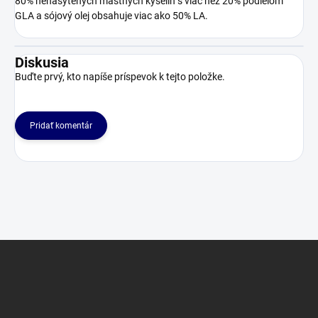
80% nenasýtených mastných kyselín s viac než 20% podielom
GLA a sójový olej obsahuje viac ako 50% LA.
Diskusia
Buďte prvý, kto napíše príspevok k tejto položke.
Pridať komentár
Z
á
p
ä
t