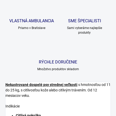
VLASTNÁ AMBULANCIA
SME ŠPECIALISTI
Priamo v Bratislave
Sami vyberáme najlepšie
produkty
RÝCHLE DORUČENIE
Množstvo produktov skladom
Nekastrované dospelé psy strednej veľkosti
s hmotnosťou od 11
do 25 kg, s citlivosťou kože alebo citlivým trávením. Od 12
mesiacov veku.
Indikácie
Citlivá pokožka