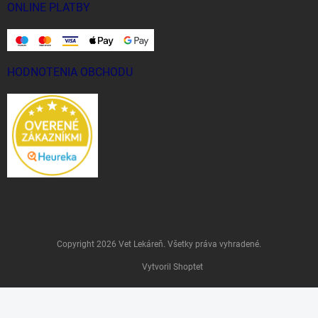
ONLINE PLATBY
HODNOTENIA OBCHODU
Copyright 2026
Vet Lekáreň
. Všetky práva vyhradené.
Vytvoril Shoptet