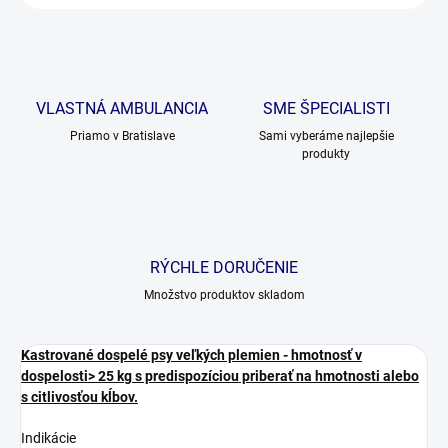
VLASTNÁ AMBULANCIA
SME ŠPECIALISTI
Priamo v Bratislave
Sami vyberáme najlepšie
produkty
RÝCHLE DORUČENIE
Množstvo produktov skladom
Kastrované dospelé psy veľkých plemien - hmotnosť v
dospelosti> 25 kg s predispozíciou priberať na hmotnosti alebo
s citlivosťou kĺbov.
Indikácie