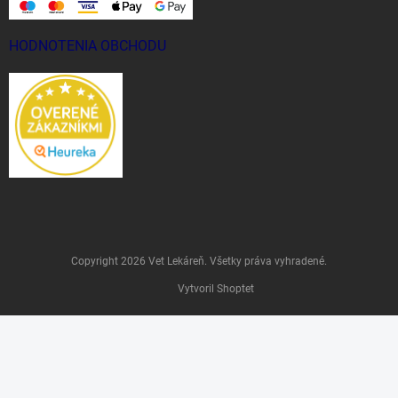
HODNOTENIA OBCHODU
Copyright 2026
Vet Lekáreň
. Všetky práva vyhradené.
Vytvoril Shoptet