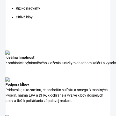
Riziko nadváhy
Citlivé kĺby
Ideálna hmotnosť
Kombinácia
výnimočného
zloženia
s
nízkym
obsahom
kalórií
a
vysok
Podpora kĺbov
Prídavok glukozamínu, chondroitín sulfátu a omega 3 mastných
kyselín, najmä EPA a DHA, k ochrane a výžive kĺbov dospelých
psov a tiež k potláčaniu zápalovej reakcie.