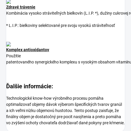
Zdravé trávenie
Kombinácia
vysoko
stráviteľných
bielkovín
(
L.I.P.
*
)
,
dužiny
cukrovej
r
*
L.I.P.
:
bielkoviny selektované pre svoju vysokú stráviteľnosť
Komplex antioxidantov
Použitie
patentovaného
synergického
komplexu
s
vysokým
obsahom
vitamín
Ďalšie informácie:
Technologické know-how výrobného procesu pomáha
optimalizovať objemy dávok výberom špecifických tvarov granúl
a ich veľmi nízku objemovú hustotou. Tento postup zaisťuje, že
finálny objem je dostatočný pre pocit nasýtenia a preto pomáha
vo zvýšení ochoty chovateľa dodržiavať dané pokyny pre kŕmenie.