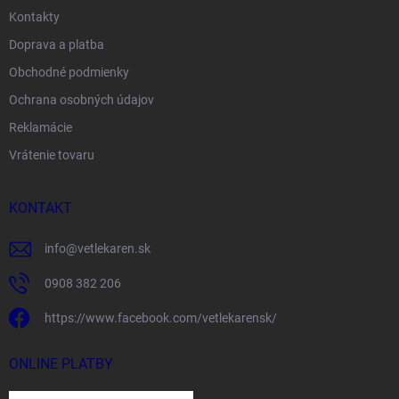
Kontakty
Doprava a platba
Obchodné podmienky
Ochrana osobných údajov
Reklamácie
Vrátenie tovaru
KONTAKT
info
@
vetlekaren.sk
0908 382 206
https://www.facebook.com/vetlekarensk/
ONLINE PLATBY