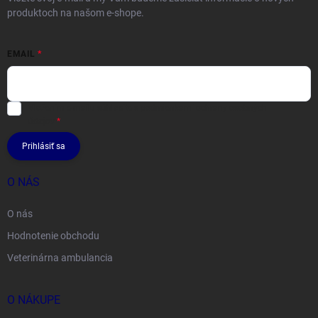
produktoch na našom e-shope.
EMAIL
Vložením e-mailu súhlasíte s
podmienkami ochrany osobných
údajov
Prihlásiť sa
O NÁS
O nás
Hodnotenie obchodu
Veterinárna ambulancia
O NÁKUPE