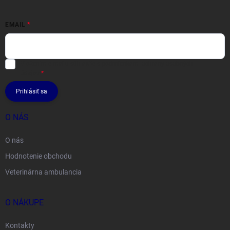
EMAIL
Vložením e-mailu súhlasíte s
podmienkami ochrany osobných
údajov
Prihlásiť sa
O NÁS
O nás
Hodnotenie obchodu
Veterinárna ambulancia
O NÁKUPE
Kontakty