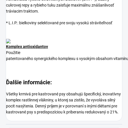
cukrovej repy a rybieho tuku zaisťuje maximálnu znášanlivosť
tráviacim traktom.
* L.I.P.: bielkoviny selektované pre svoju vysokú stráviteľnosť
Komplex antioxidantov
Použitie
patentovaného
synergického
komplexu
s
vysokým
obsahom
vitamín
Ďalšie informácie:
Všetky krmivá pre kastrované psy obsahujú špecifický, inovatívny
komplex rastlinnej vlákniny, u ktorej sa zistilo, že vyvoláva silný
pocit nasýtenia. Denný príjem je v porovnaní s inými diétami pre
kastrované psy s predispozíciou k priberaniu redukovaný o 21%.