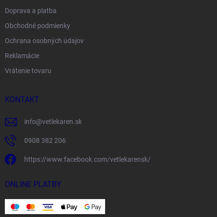
Doprava a platba
Obchodné podmienky
Ochrana osobných údajov
Reklamácie
Vrátenie tovaru
KONTAKT
info
@
vetlekaren.sk
0908 382 206
https://www.facebook.com/vetlekarensk/
ONLINE PLATBY