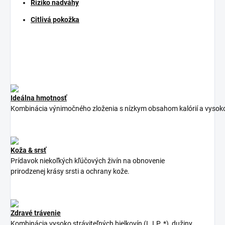
Riziko nadváhy
Citlivá pokožka
Ideálna hmotnosť
Kombinácia
výnimočného
zloženia
s
nízkym
obsahom
kalórií
a
vysok
Koža & srsť
Prídavok
niekoľkých
kľúčových
živín
na obnovenie
prirodzenej
krásy
srsti
a
ochrany
kože
.
Zdravé trávenie
Kombinácia vysoko stráviteľných bielkovín (L.I.P. *), dužiny