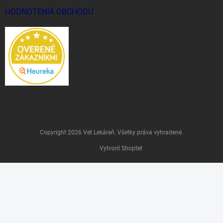
HODNOTENIA OBCHODU
Copyright 2026
Vet Lekáreň
. Všetky práva vyhradené.
Vytvoril Shoptet