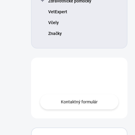
Zdravotnícke pomôcky
VetExpert
Včely
Značky
Máte otázku?
Obráťte sa na nás.
Kontaktný formulár