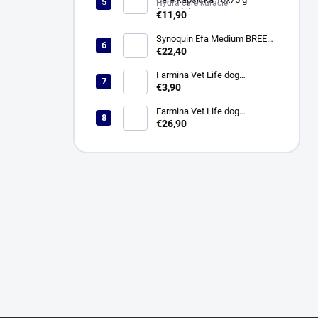
Hydra care kuracie
(kuracie)
€11,90
Synoquin Efa Medium BREED
(od 10 do 25 kg) tbl. 30 x 1,5 g
€22,40
Farmina Vet Life dog
Hypoallergenic fish & potato
€3,90
konzerva 300 g
Farmina Vet Life dog
Hypoallergenic fish & potato 2
€26,90
kg