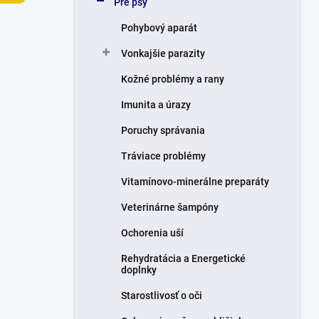
Pre psy
e
l
Pohybový aparát
Vonkajšie parazity
Kožné problémy a rany
Imunita a úrazy
Poruchy správania
Tráviace problémy
Vitamínovo-minerálne preparáty
Veterinárne šampóny
Ochorenia uší
Rehydratácia a Energetické
doplnky
Starostlivosť o oči