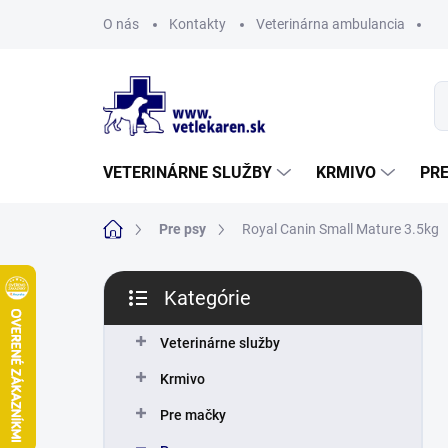
Prejsť
O nás
Kontakty
Veterinárna ambulancia
na
obsah
VETERINÁRNE SLUŽBY
KRMIVO
PR
Domov
Pre psy
Royal Canin Small Mature 3.5kg
B
Kategórie
o
Preskočiť
č
kategórie
n
Veterinárne služby
ý
Krmivo
p
a
Pre mačky
n