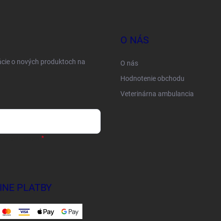
O NÁS
ácie o nových produktoch na
O nás
Hodnotenie obchodu
Veterinárna ambulancia
sobných údajov
INE PLATBY