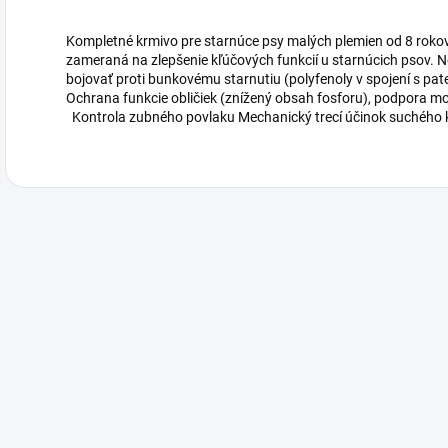
Kompletné krmivo pre starnúce psy malých plemien od 8 rok
zameraná na zlepšenie kľúčových funkcií u starnúcich psov. 
bojovať proti bunkovému starnutiu (polyfenoly v spojení s p
Ochrana funkcie obličiek (znížený obsah fosforu), podpora mo
Kontrola zubného povlaku Mechanický trecí účinok suchého k