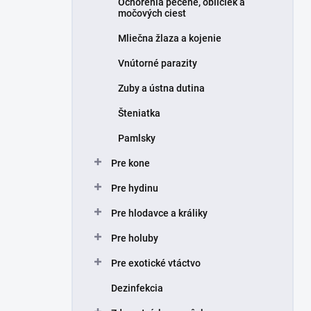
Ochorenia pečene, obličiek a
močových ciest
Mliečna žlaza a kojenie
Vnútorné parazity
Zuby a ústna dutina
Šteniatka
Pamlsky
Pre kone
Pre hydinu
Pre hlodavce a králiky
Pre holuby
Pre exotické vtáctvo
Dezinfekcia