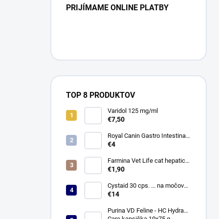
PRIJÍMAME ONLINE PLATBY
TOP 8 PRODUKTOV
Varidol 125 mg/ml
€7,50
Royal Canin Gastro Intestinal
Low Fat Konz. 410g
€4
Farmina Vet Life cat hepatic
konzerva 85 g
€1,90
Cystaid 30 cps. ... na močové
cesty
€14
Purina VD Feline - HC Hydra
Care kapsička 10x75 g