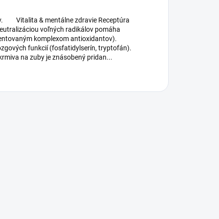
ov. Vitalita & mentálne zdravie Receptúra
Neutralizáciou voľných radikálov pomáha
atentovaným komplexom antioxidantov).
zgových funkcií (fosfatidylserín, tryptofán).
rmiva na zuby je znásobený pridan...