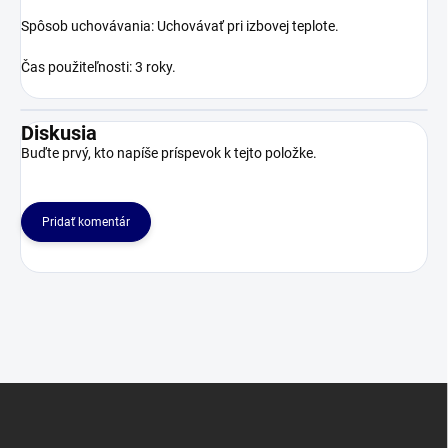
Spôsob uchovávania: Uchovávať pri izbovej teplote.
Čas použiteľnosti: 3 roky.
Diskusia
Buďte prvý, kto napíše príspevok k tejto položke.
Pridať komentár
Z
á
p