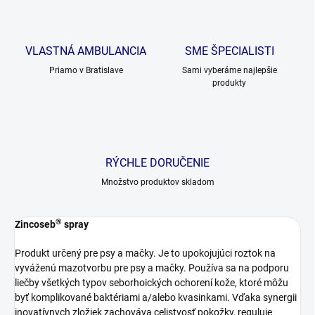
VLASTNÁ AMBULANCIA
SME ŠPECIALISTI
Priamo v Bratislave
Sami vyberáme najlepšie
produkty
RÝCHLE DORUČENIE
Množstvo produktov skladom
®
Zincoseb
spray
Produkt určený pre psy a mačky. Je to upokojujúci roztok na
vyváženú mazotvorbu pre psy a mačky. Používa sa na podporu
liečby všetkých typov seborhoických ochorení kože, ktoré môžu
byť komplikované baktériami a/alebo kvasinkami. Vďaka synergii
inovatívnych zložiek zachováva celistvosť pokožky, reguluje