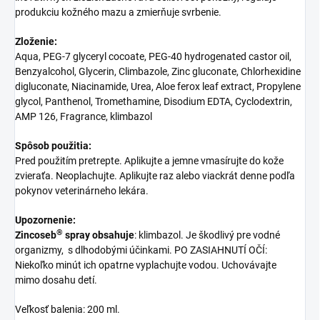
produkciu kožného mazu a zmierňuje svrbenie.
Zloženie:
Aqua, PEG-7 glyceryl cocoate, PEG-40 hydrogenated castor oil,
Benzy
alcohol, Glycerin, Climbazole, Zinc gluconate, Chlorhexidine
digluconate, Niacinamide, Urea, Aloe ferox leaf extract, Propylene
glycol, Panthenol, Tromethamine, Disodium EDTA, Cyclodextrin,
AMP 126, Fragrance, klimbazol
Spôsob použitia:
Pred použitím pretrepte. Aplikujte a jemne vmasírujte do kože
zvieraťa. Neoplachujte. Aplikujte raz alebo viackrát denne podľa
pokynov veterinárneho lekára
.
Upozornenie:
®
Zincoseb
spray obsahuje
: klimbazol. Je š
kodlivý pre vodné
organizmy, s dlhodobými účinkami.
PO ZASIAHNUTÍ OČÍ:
Niekoľko minút ich opatrne vyplachujte vodou.
Uchovávajte
mimo dosahu detí.
Veľkosť balenia: 200 ml.