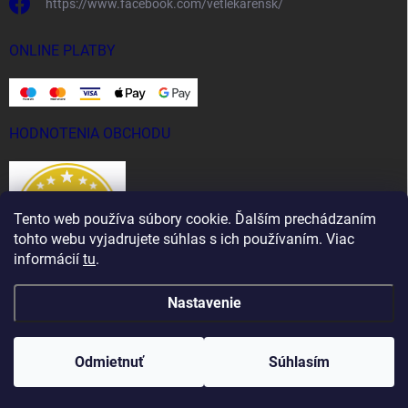
https://www.facebook.com/vetlekarensk/
ONLINE PLATBY
HODNOTENIA OBCHODU
Tento web používa súbory cookie. Ďalším prechádzaním
tohto webu vyjadrujete súhlas s ich používaním. Viac
informácií
tu
.
Nastavenie
Copyright 2026
Vet Lekáreň
. Všetky práva vyhradené.
Odmietnuť
Súhlasím
Vytvoril Shoptet