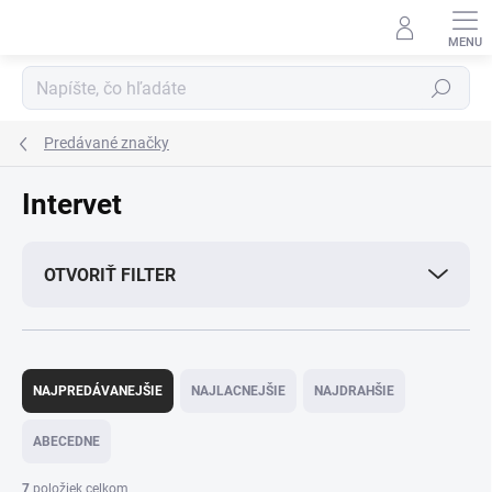
Prejsť
na
obsah
Hľadať
Predávané značky
Intervet
OTVORIŤ FILTER
R
a
NAJPREDÁVANEJŠIE
NAJLACNEJŠIE
NAJDRAHŠIE
d
e
ABECEDNE
n
i
7
položiek celkom