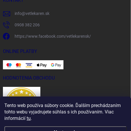
KONTAKT
info
@
vetlekaren.sk
0908 382 206
https://www.facebook.com/vetlekarensk/
ONLINE PLATBY
HODNOTENIA OBCHODU
Tento web používa súbory cookie. Ďalším prechádzaním
tohto webu vyjadrujete súhlas s ich používaním. Viac
informácií
tu
.