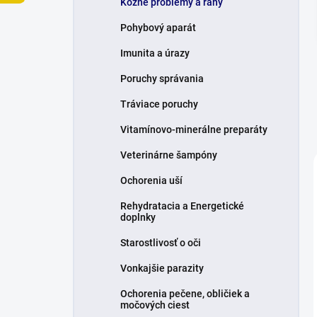
Kožné problémy a rany
e
l
Pohybový aparát
Imunita a úrazy
Poruchy správania
Tráviace poruchy
Vitamínovo-minerálne preparáty
Veterinárne šampóny
Ochorenia uší
Rehydratacia a Energetické
doplnky
Starostlivosť o oči
Vonkajšie parazity
Ochorenia pečene, obličiek a
močových ciest