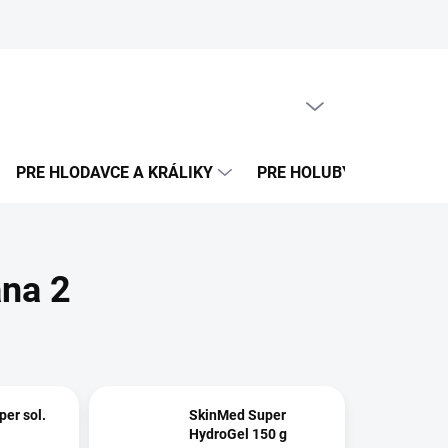
PRÁZDNY KOŠÍK
NÁKUPNÝ
KOŠÍK
PRE HLODAVCE A KRÁLIKY
PRE HOLUBY
PRE E
ana 2
er sol.
SkinMed Super
HydroGel 150 g