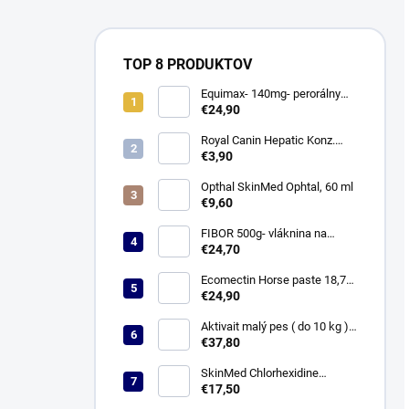
TOP 8 PRODUKTOV
Equimax- 140mg- perorálny
gel pre kone 7,49 g
€24,90
Royal Canin Hepatic Konz.
420g
€3,90
Opthal SkinMed Ophtal, 60 ml
€9,60
FIBOR 500g- vláknina na
travenie
€24,70
Ecomectin Horse paste 18,7
mg/g perorálna pasta pre
€24,90
kone
Aktivait malý pes ( do 10 kg )
60 cps.
€37,80
SkinMed Chlorhexidine
Shampoo 0,5 % 236 ml
€17,50