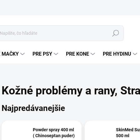
Hľadať
E MAČKY
PRE PSY
PRE KONE
PRE HYDINU
Kožné problémy a rany
, Str
Najpredávanejšie
Powder spray 400 ml
SkinMed Sup
( Chinoseptan puder)
500 ml