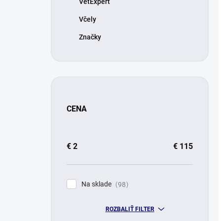
VetExpert
Včely
Značky
CENA
€
2
€
115
Na sklade
98
ROZBALIŤ FILTER