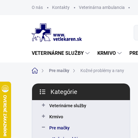
Prejsť
O nás
Kontakty
Veterinárna ambulancia
na
obsah
VETERINÁRNE SLUŽBY
KRMIVO
PR
Domov
Pre mačky
Kožné problémy a rany
B
Kategórie
o
Preskočiť
č
kategórie
n
Veterinárne služby
ý
Krmivo
p
a
Pre mačky
n